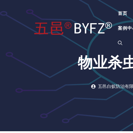
跳
至
首页
内
容
案例中
物业杀
五邑白蚁防治有限公