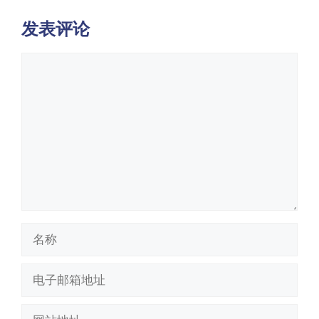
发表评论
评
论
名
称
电
子
邮
网