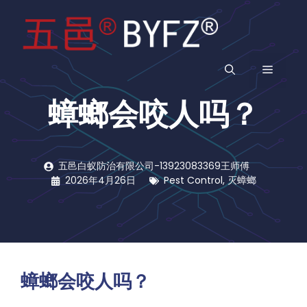
跳
至
内
容
菜
蟑螂会咬人吗？
单
五邑白蚁防治有限公司-13923083369王师傅
2026年4月26日
Pest Control
,
灭蟑螂
蟑螂会咬人吗？