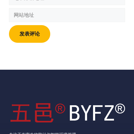
子
邮
网
箱
站
地
地
址
址