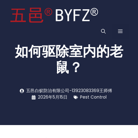
跳
至
内
容
菜
如何驱除室内的老
单
鼠？
五邑白蚁防治有限公司-13923083369王师傅
2026年5月15日
Pest Control