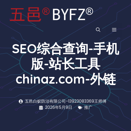
跳
至
内
容
菜
SEO综合查询-手机
单
版-站长工具
chinaz.com-外链
五邑白蚁防治有限公司-13923083369王师傅
2026年5月9日
推广