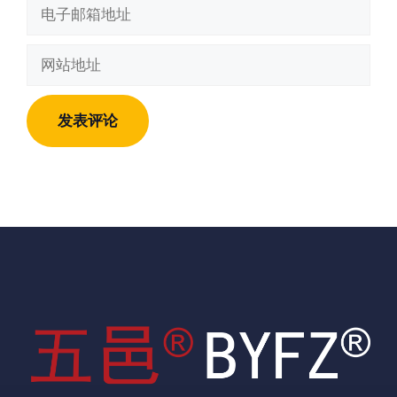
电
子
邮
网
箱
站
地
地
址
址