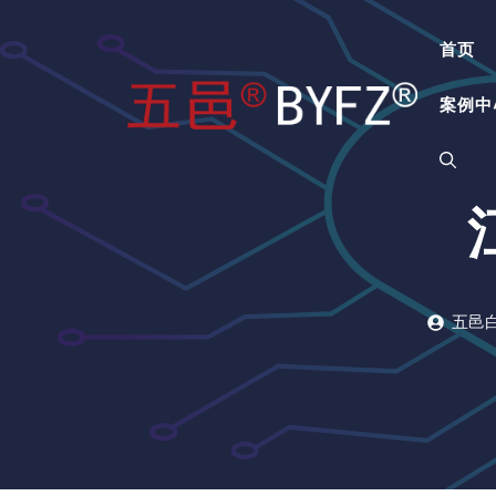
跳
至
首页
内
容
案例中
五邑白