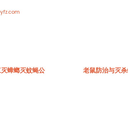
byfz.com
江灭蟑螂灭蚊蝇公
老鼠防治与灭杀