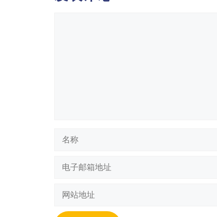
评
论
名
称
电
子
邮
网
箱
站
地
地