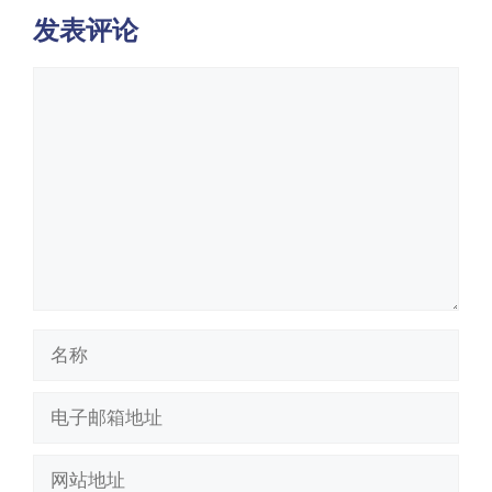
发表评论
评
论
名
称
电
子
邮
网
箱