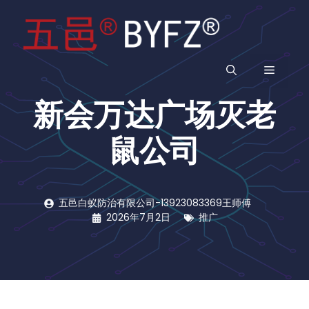
跳
至
内
容
菜
新会万达广场灭老
单
鼠公司
五邑白蚁防治有限公司-13923083369王师傅
2026年7月2日
推广