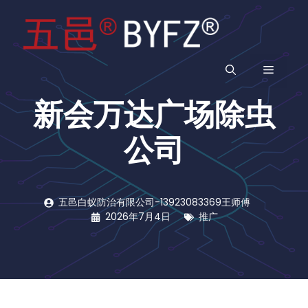
跳
至
内
容
菜
新会万达广场除虫
单
公司
五邑白蚁防治有限公司-13923083369王师傅
2026年7月4日
推广