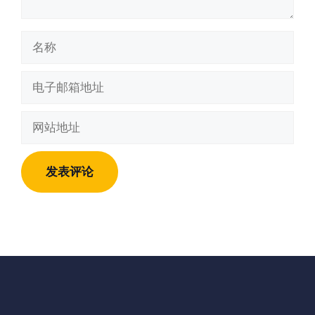
名
称
电
子
邮
网
箱
站
地
地
址
址