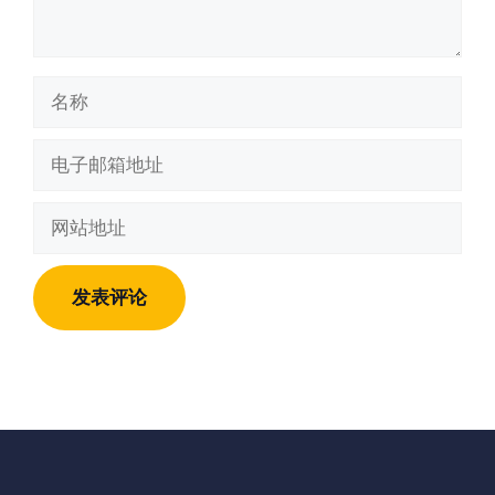
名
称
电
子
邮
网
箱
站
地
地
址
址