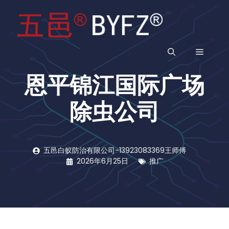
跳
至
内
容
菜
恩平锦江国际广场
单
除虫公司
五邑白蚁防治有限公司-13923083369王师傅
2026年6月25日
推广