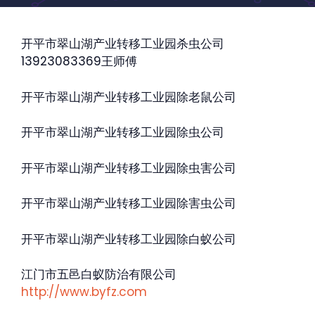
开平市翠山湖产业转移工业园杀虫公司
13923083369王师傅
开平市翠山湖产业转移工业园除老鼠公司
开平市翠山湖产业转移工业园除虫公司
开平市翠山湖产业转移工业园除虫害公司
开平市翠山湖产业转移工业园除害虫公司
开平市翠山湖产业转移工业园除白蚁公司
江门市五邑白蚁防治有限公司
http://www.byfz.com