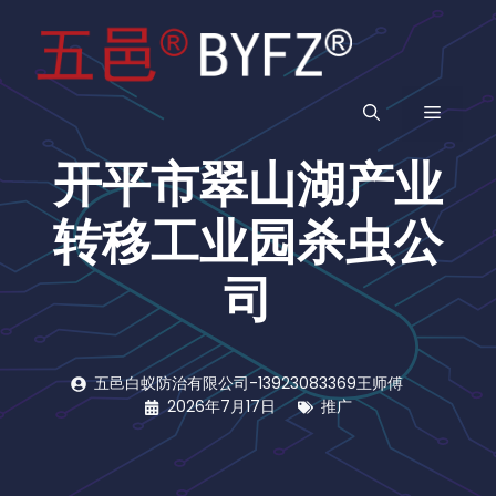
跳
至
内
容
菜
开平市翠山湖产业
单
转移工业园杀虫公
司
五邑白蚁防治有限公司-13923083369王师傅
2026年7月17日
推广