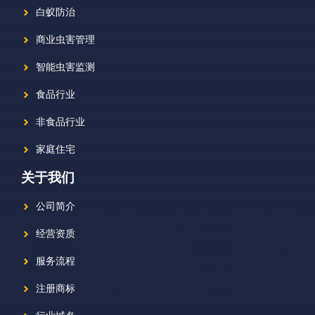
白蚁防治
商业虫害管理
智能虫害监测
食品行业
非食品行业
家庭住宅
关于我们
公司简介
经营资质
服务流程
注册商标