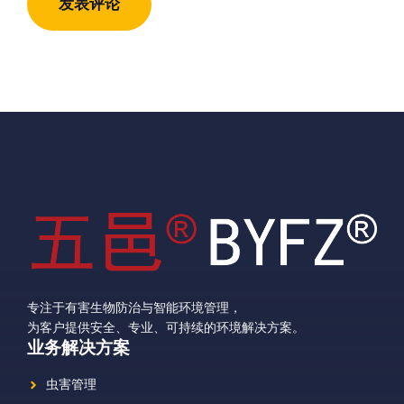
址
专注于有害生物防治与智能环境管理，
为客户提供安全、专业、可持续的环境解决方案。
业务解决方案
虫害管理