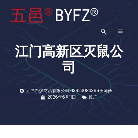
跳
至
内
容
菜
江门高新区灭鼠公
单
司
五邑白蚁防治有限公司-13923083369王师傅
2026年6月11日
推广