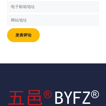
电
子
邮
网
箱
站
地
地
址
址