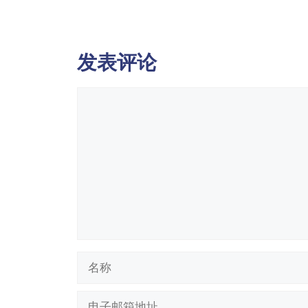
发表评论
评
论
名
称
电