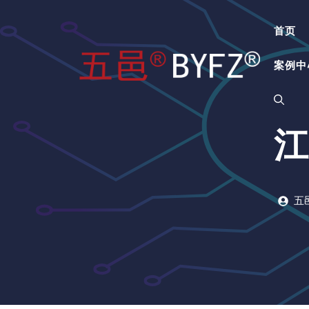
跳
至
首页
内
容
案例中
江
五