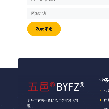
子
邮
网
箱
站
地
地
址
址
业务
虫
白
专注于有害生物防治与智能环境管
理，