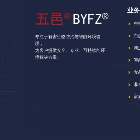
业务
虫
白
专注于有害生物防治与智能环境管
理，
商
为客户提供安全、专业、可持续的环
境解决方案。
智
食
非
家