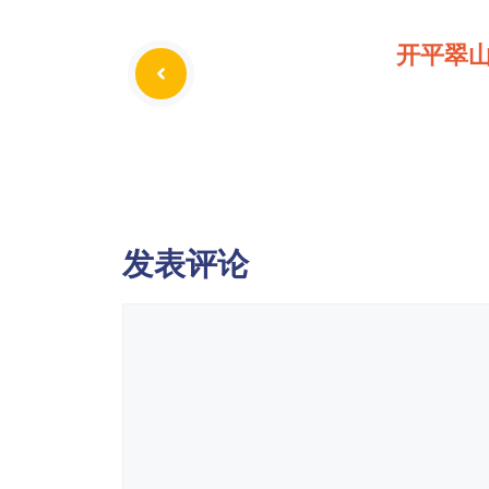
开平翠
发表评论
评
论