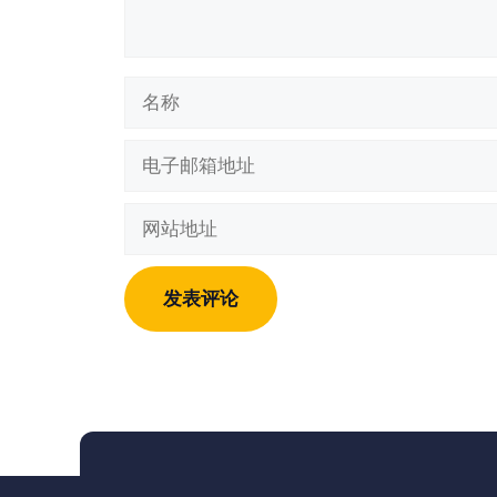
名
称
电
子
邮
网
箱
站
地
地
址
址