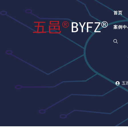
跳
至
首页
内
容
案例中
五