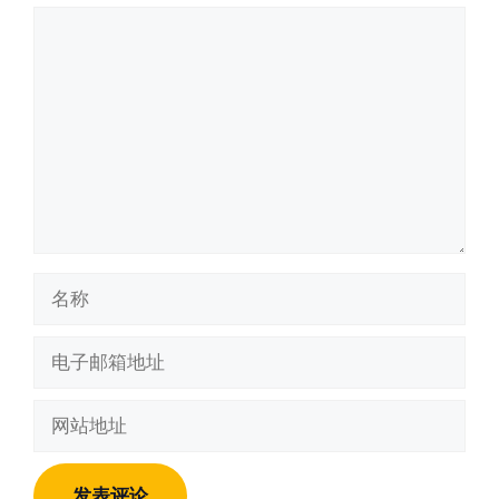
评
论
名
称
电
子
邮
网
箱
站
地
地
址
址