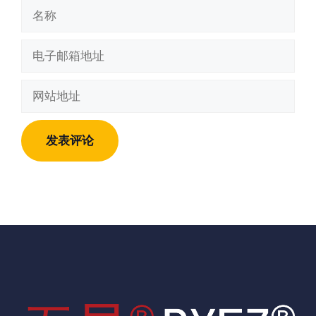
名
称
电
子
邮
网
箱
站
地
地
址
址