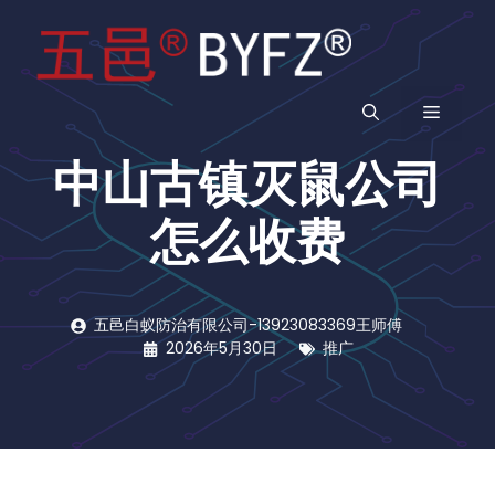
跳
至
内
容
菜
中山古镇灭鼠公司
单
怎么收费
五邑白蚁防治有限公司-13923083369王师傅
2026年5月30日
推广