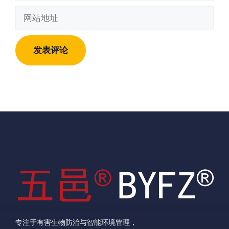
邮
网
箱
站
地
地
址
址
专注于有害生物防治与智能环境管理，