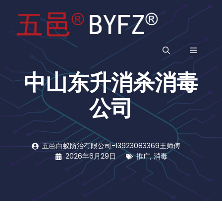
跳
至
内
容
菜
中山东升消杀消毒
单
公司
五邑白蚁防治有限公司-13923083369王师傅
2026年6月29日
推广
,
消毒