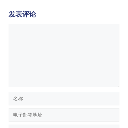
发表评论
评
论
名
称
电
子
邮
网