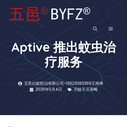
跳
至
内
容
菜
Aptive 推出蚊虫治
单
疗服务
五邑白蚁防治有限公司-13923083369王师傅
2026年5月4日
灭蚊子灭苍蝇