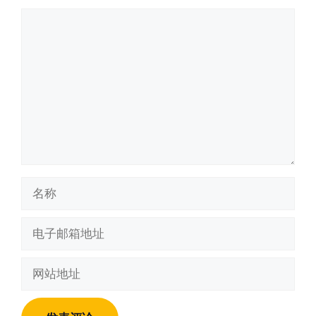
评
论
名
称
电
子
邮
网
箱
站
地
地
址