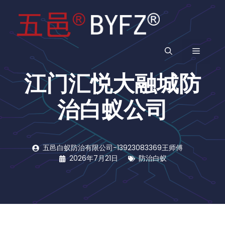
跳
至
内
容
菜
江门汇悦大融城防
单
治白蚁公司
五邑白蚁防治有限公司-13923083369王师傅
2026年7月21日
防治白蚁