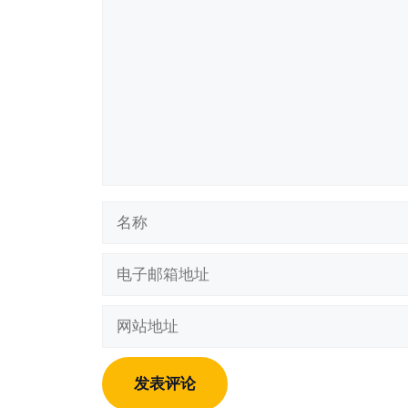
论
名
称
电
子
邮
网
箱
站
地
地
址
址