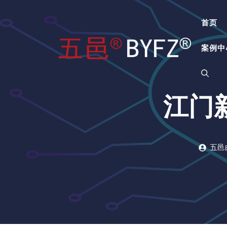
跳
至
首页
内
容
案例中
江门
五邑