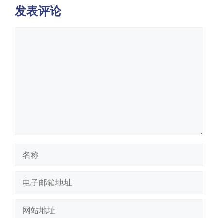
发表评论
评
论
名
称
电
子
邮
网
箱
站