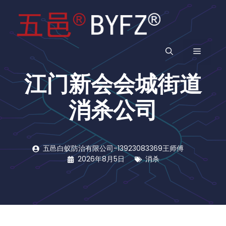
跳
至
内
容
菜
江门新会会城街道
单
消杀公司
五邑白蚁防治有限公司-13923083369王师傅
2026年8月5日
消杀