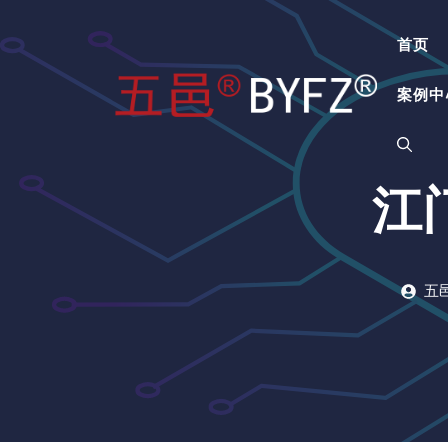
跳
至
首页
内
容
案例中
江
五邑