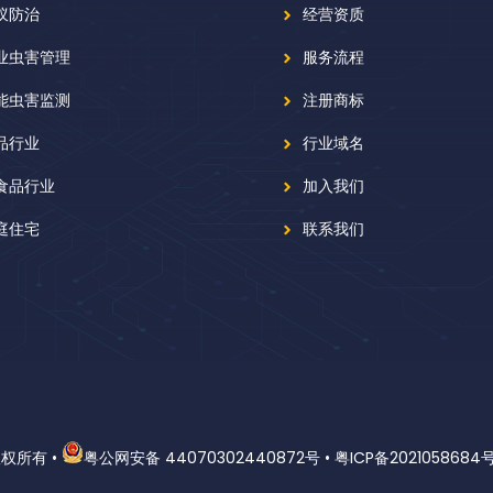
蚁防治
经营资质
业虫害管理
服务流程
能虫害监测
注册商标
品行业
行业域名
食品行业
加入我们
庭住宅
联系我们
版权所有
•
粤公网安备 44070302440872号
•
粤ICP备2021058684号