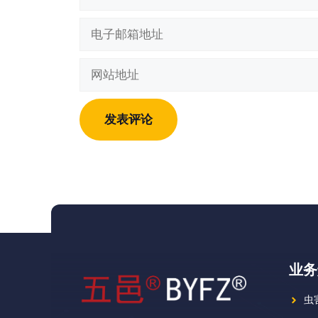
称
电
子
邮
网
箱
站
地
地
址
址
业务
虫