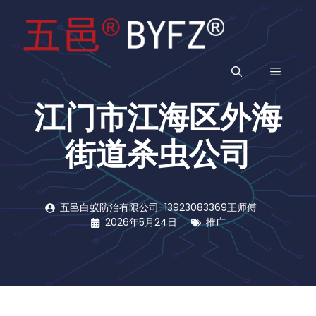
跳
至
内
容
菜
江门市江海区外海
单
街道杀虫公司
五邑白蚁防治有限公司-13923083369王师傅
2026年5月24日
推广