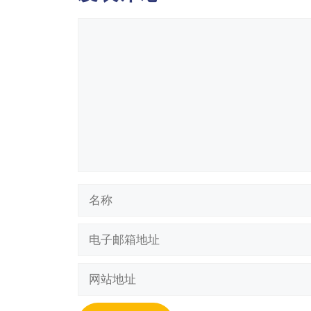
评
论
名
称
电
子
邮
网
箱
站
地
地