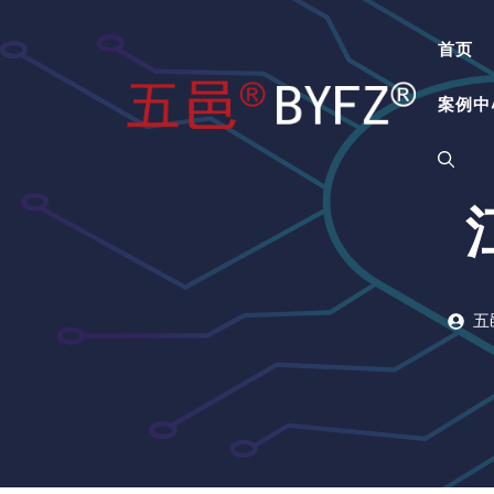
跳
至
首页
内
容
案例中
五