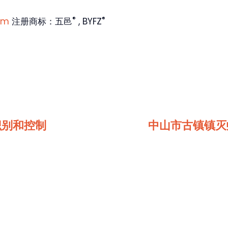
®
®
om
注册商标：五邑
, BYFZ
识别和控制
中山市古镇镇灭