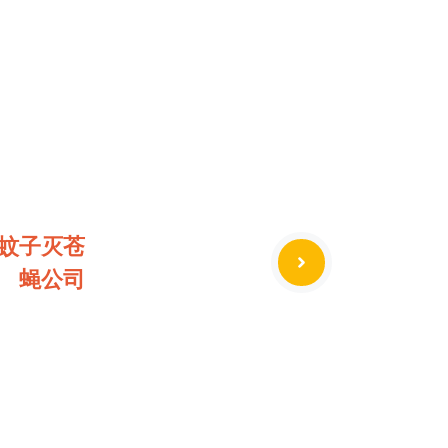
蚊子灭苍
蝇公司