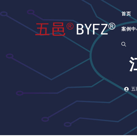
跳
至
首页
内
容
案例中
五