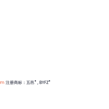
®
®
om
注册商标：五邑
, BYFZ