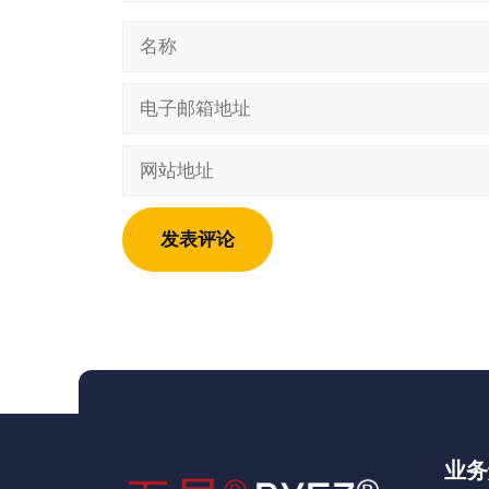
名
称
电
子
邮
网
箱
站
地
地
址
址
业务