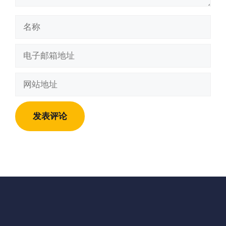
名
称
电
子
邮
网
箱
站
地
地
址
址