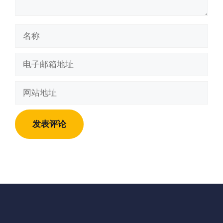
名
称
电
子
邮
网
箱
站
地
地
址
址