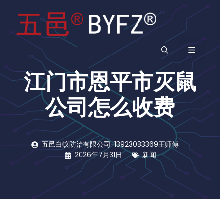
跳
至
内
容
菜
江门市恩平市灭鼠
单
公司怎么收费
五邑白蚁防治有限公司-13923083369王师傅
2026年7月31日
新闻