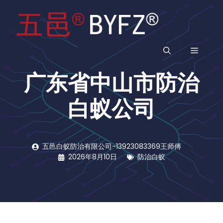
跳
至
内
容
菜
广东省中山市防治
单
白蚁公司
五邑白蚁防治有限公司-13923083369王师傅
2026年8月10日
防治白蚁