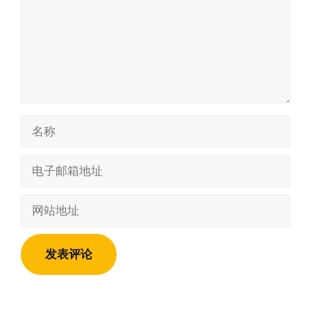
名
称
电
子
邮
网
箱
站
地
地
址
址