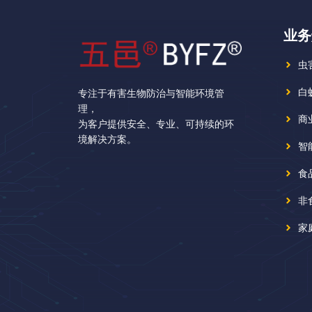
业务
虫
白
专注于有害生物防治与智能环境管
理，
商
为客户提供安全、专业、可持续的环
境解决方案。
智
食
非
家