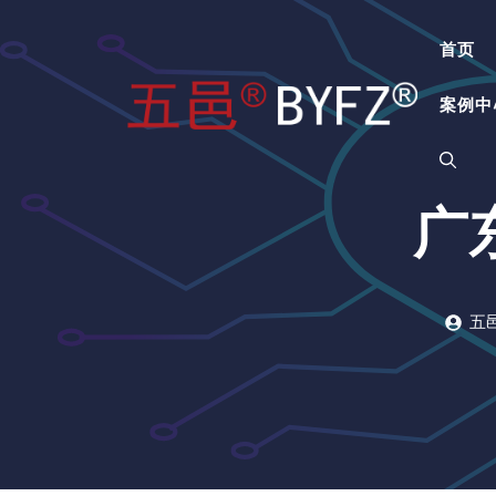
跳
至
首页
内
容
案例中
广
五