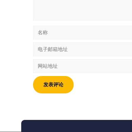
名
称
电
子
邮
网
箱
站
地
地
址
址