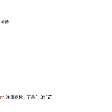
王师傅
®
®
om
注册商标：五邑
, BYFZ