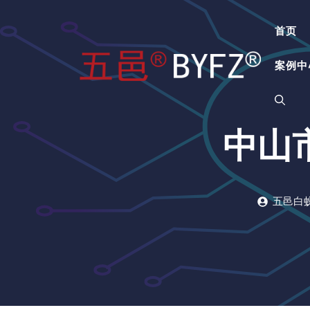
跳
至
首页
内
容
案例中
中山
五邑白蚁