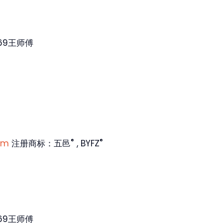
69王师傅
®
®
om
注册商标：五邑
, BYFZ
69王师傅