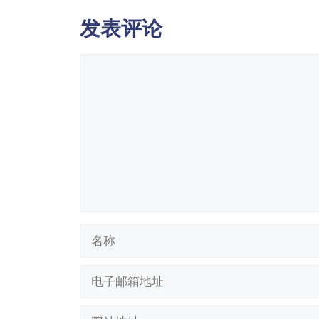
发表评论
评
论
名
称
电
子
邮
网