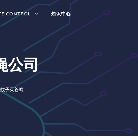
TE CONTROL
知识中心
蝇公司
灭蚊子灭苍蝇