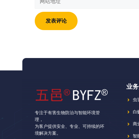
箱
站
地
地
址
址
业务
虫
白
专注于有害生物防治与智能环境管
理，
商
为客户提供安全、专业、可持续的环
境解决方案。
智