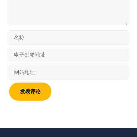
名
称
电
子
邮
网
箱
站
地
地
址
址