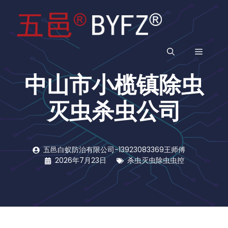
跳
至
内
容
菜
中山市小榄镇除虫
单
灭虫杀虫公司
五邑白蚁防治有限公司-13923083369王师傅
2026年7月23日
杀虫灭虫除虫虫控