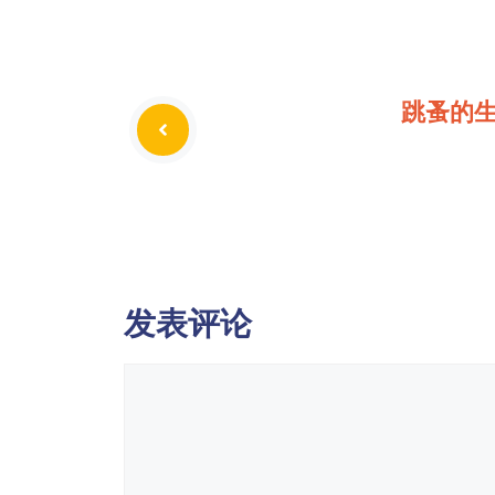
跳蚤的
发表评论
评
论