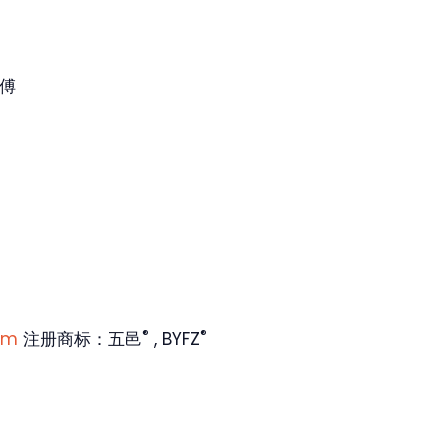
师傅
®
®
om
注册商标：五邑
, BYFZ