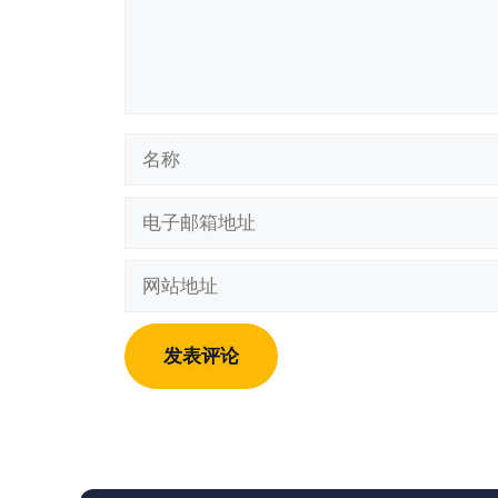
名
称
电
子
邮
网
箱
站
地
地
址
址