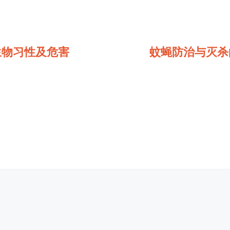
生物习性及危害
蚊蝇防治与灭杀