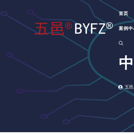
跳
至
首页
内
容
案例中
中
五邑