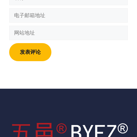
称
电
子
邮
网
箱
站
地
地
址
址