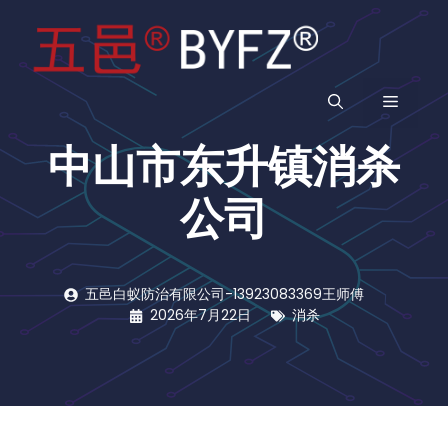
跳
至
内
容
菜
中山市东升镇消杀
单
公司
五邑白蚁防治有限公司-13923083369王师傅
2026年7月22日
消杀