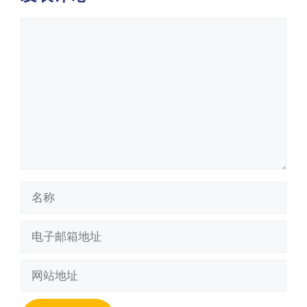
评
论
名
称
电
子
邮
网
箱
站
地
地