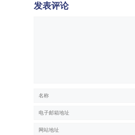
发表评论
评
论
名
称
电
子
邮
网
箱
站