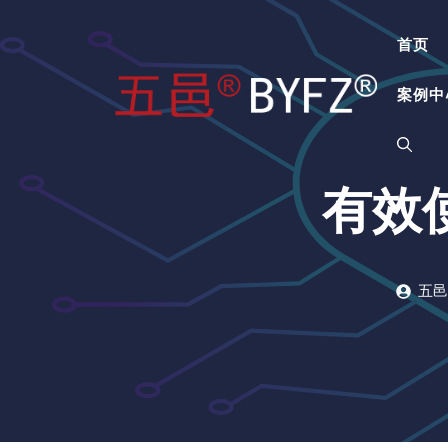
跳
至
首页
内
容
案例中
有效
五邑