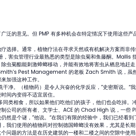
广泛的意见。但 PMP 有多种机会在特定情况下使用这些产
治疗选择。通常，植物疗法在寻求天然或有机解决方案而非传
制手册，害虫管理行业最熟悉的类型是除虫菊和鱼藤酮。Mallis 
。除虫菊酯能刺激蟑螂移动，并能有效地将害虫从栖息地赶
th’s Pest Management 的老板 Zach Smit
螂来加强这种工作。
洗干净。（植物药）是令人兴奋的化学反应，”史密斯说。“
段时间内变得不适宜居住。
多同类相食，所以如果他们吃他们的孩子，他们也会吃掉。冲
司的所有者、文学士、ACE 的 Chad High 说，一些
仍然是个谜，”他说。“在我们有限的经验中，我们已经看到
明，我们使用的植物药对控制德国蟑螂没有效果，尤其是长期
个问题的方法是在历史建筑的一楼和二楼之间的空隙中使用