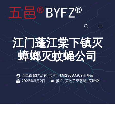
跳
至
内
容
菜
江门蓬江棠下镇灭
单
蟑螂灭蚊蝇公司
五邑白蚁防治有限公司-13923083369王师傅
2026年6月2日
推广
,
灭蚊子灭苍蝇
,
灭蟑螂