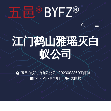
跳
至
内
容
菜
江门鹤山雅瑶灭白
单
蚁公司
五邑白蚁防治有限公司-13923083369王师傅
2026年7月23日
灭白蚁