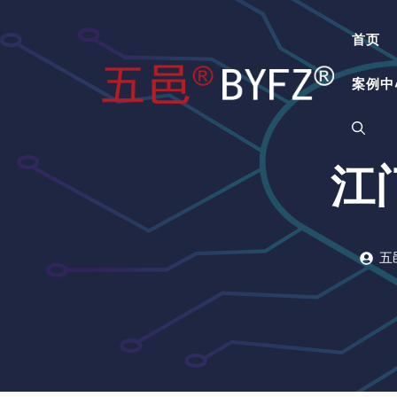
跳
至
首页
内
容
案例中
江
五