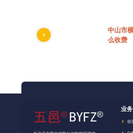
中山市
么收费
业务
虫
白