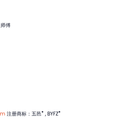
王师傅
®
®
om
注册商标：五邑
, BYFZ