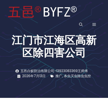
跳
至
内
容
菜
江门市江海区高新
单
区除四害公司
五邑白蚁防治有限公司-13923083369王师傅
2026年7月13日
推广
,
杀虫灭虫除虫虫控