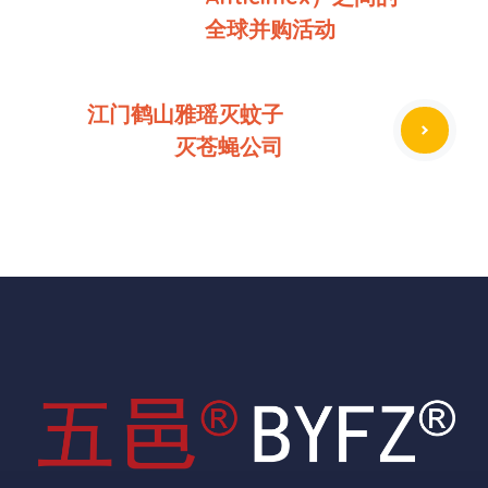
全球并购活动
江门鹤山雅瑶灭蚊子
灭苍蝇公司