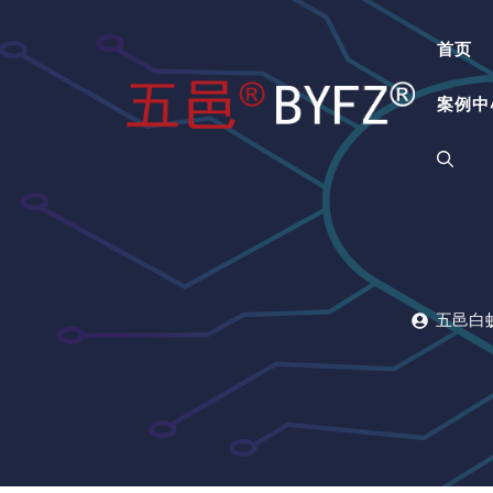
跳
至
首页
内
容
案例中
五邑白蚁