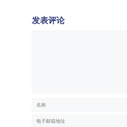
发表评论
评
论
名
称
电
子