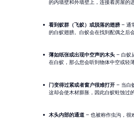
的内墙壁和外墙壁上，连接着房屋的
看到蚁群（飞蚁）或脱落的翅膀
– 
的白蚁翅膀。白蚁会在找到配偶之后
薄如纸张或出现中空声的木头
– 白
在白蚁，那么您会听到物体中空或轻
门变得过紧或者窗户很难打开
– 当
这却会使木材膨胀，因此白蚁蛀蚀过
木头内部的通道
– 也被称作虫沟，很