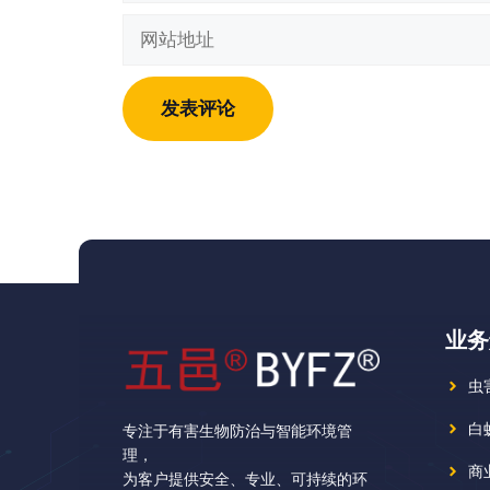
邮
网
箱
站
地
地
址
址
业务
虫
白
专注于有害生物防治与智能环境管
理，
商
为客户提供安全、专业、可持续的环