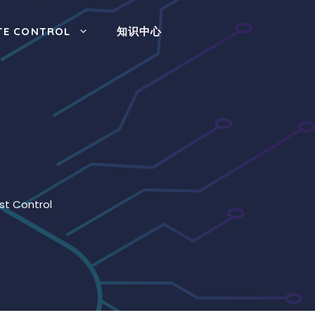
TE CONTROL
知识中心
st Control