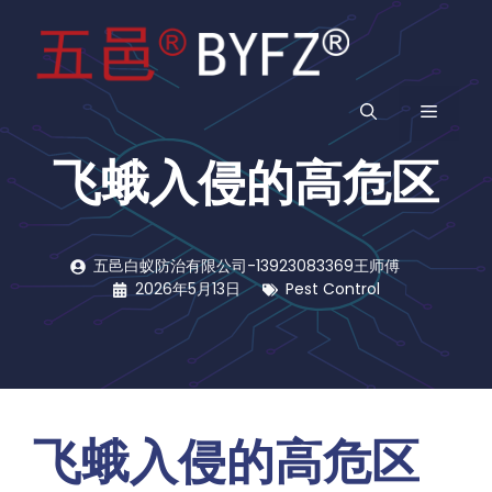
跳
至
内
容
菜
飞蛾入侵的高危区
单
五邑白蚁防治有限公司-13923083369王师傅
2026年5月13日
Pest Control
飞蛾入侵的高危区