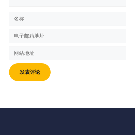
名
称
电
子
邮
网
箱
站
地
地
址
址