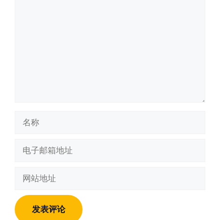
论
名
称
电
子
邮
网
箱
站
地
地
址
址