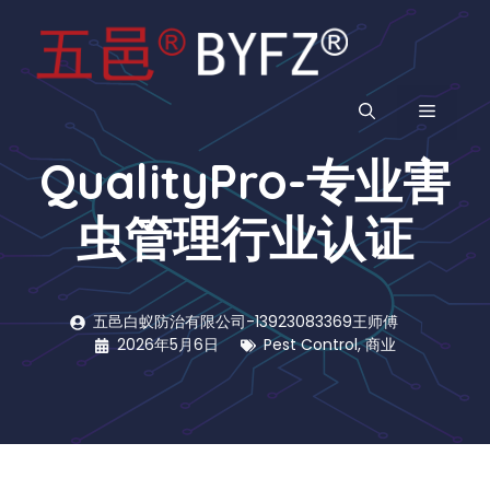
跳
至
内
容
菜
QualityPro-专业害
单
虫管理行业认证
五邑白蚁防治有限公司-13923083369王师傅
2026年5月6日
Pest Control
,
商业