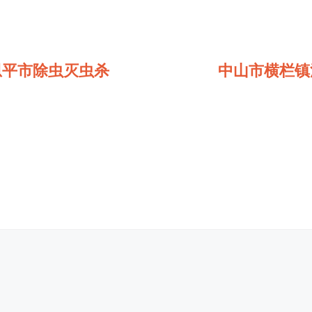
恩平市除虫灭虫杀
中山市横栏镇