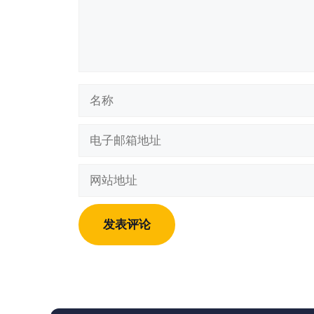
名
称
电
子
邮
网
箱
站
地
地
址
址