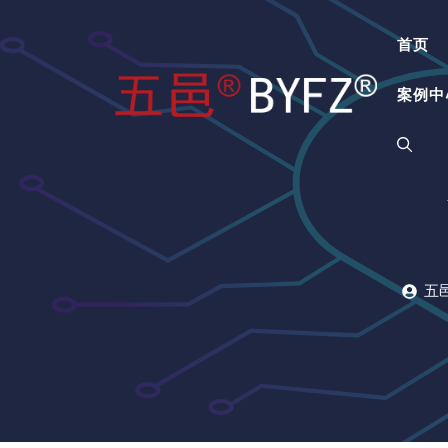
跳
至
首页
内
容
案例中
五