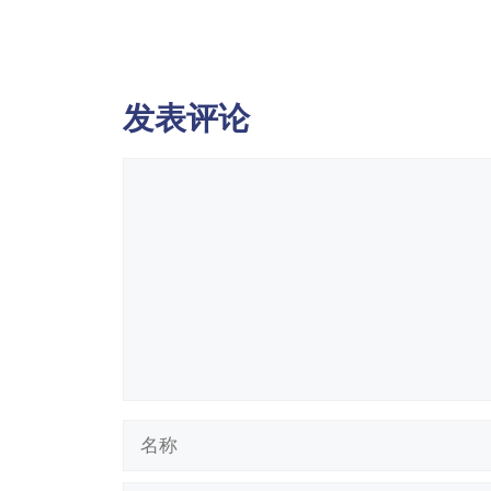
发表评论
评
论
名
称