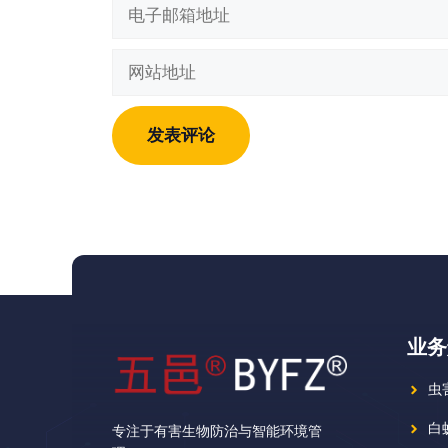
电
子
邮
网
箱
站
地
地
址
址
业务
虫
白
专注于有害生物防治与智能环境管