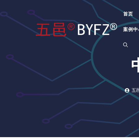
跳
至
首页
内
容
案例中
五