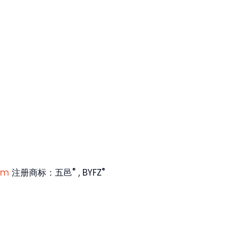
®
®
om
注册商标：五邑
, BYFZ