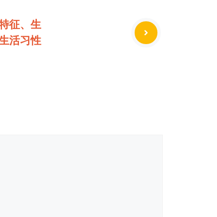
特征、生
生活习性