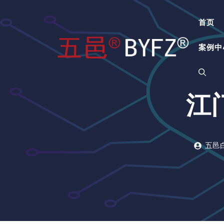
跳
至
首页
内
容
案例中
江
五邑白