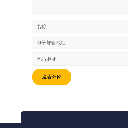
名
称
电
子
邮
网
箱
站
地
地
址
址