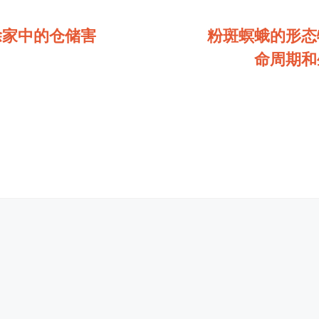
除家中的仓储害
粉斑螟蛾的形态
命周期和