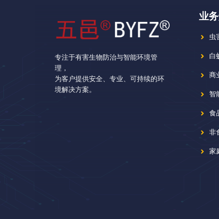
业务
虫
白
专注于有害生物防治与智能环境管
理，
商
为客户提供安全、专业、可持续的环
境解决方案。
智
食
非
家