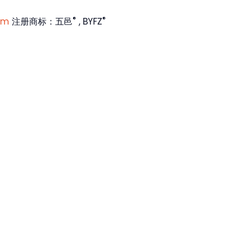
®
®
om
注册商标：五邑
, BYFZ