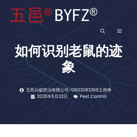
跳
至
内
容
菜
如何识别老鼠的迹
单
象
五邑白蚁防治有限公司-13923083369王师傅
2026年5月22日
Pest Control