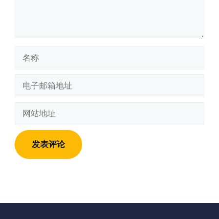
名
称
电
子
邮
网
箱
站
地
地
址
址