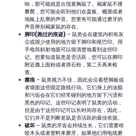
响，那可能就是出现黄胸鼠了。褐家鼠不擅
攀爬，您可能会听到他们在盖板、棚屋或者
地板上乱窜的声音。您更有可能通过磨牙的
声音辨别褐家鼠的存在。
脚印(跑过的痕迹)
– 鼠类会在建筑内积有灰
尘或很少使用的地方留下脚印和尾巴印。用
手电筒斜射地面可以很清楚地看到这些印
记。想要知道鼠患是否活跃，您可以在脚印
附近撒上面粉或者滑石粉，第二天再来检
查。
擦痕
– 鼠类视力不佳，因此会沿着壁脚板或
者墙面这些固定路线行动。它们身上的油脂
和污垢会在它们经常碰到的地方留下污渍和
黑色的印记。这些印记表明了鼠类的活动，
但是由于这些印记可以长时间存在，因此，
它们并不是判断老鼠是否活跃的最佳依据。
破坏
– 鼠类的牙齿会持续生长，它们需要啃
咬木头或者塑料来磨牙。如果他们用电线磨