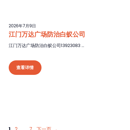
2026年7月9日
江门万达广场防治白蚁公司
江门万达广场防治白蚁公司13923083 ...
查看详情
页
页
页
1
2
…
7
下一页
→