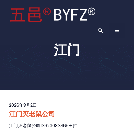
跳
至
内
容
菜
江门
单
2026年8月2日
江门灭老鼠公司
江门灭老鼠公司13923083369王师 ...