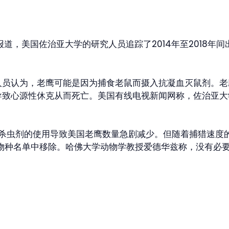
报道，美国佐治亚大学的研究人员追踪了2014年至2018年
人员认为，老鹰可能是因为捕食老鼠而摄入抗凝血灭鼠剂。老
致心源性休克从而死亡。美国有线电视新闻网称，佐治亚大
杀虫剂的使用导致美国老鹰数量急剧减少。但随着捕猎速度的放
危物种名单中移除。哈佛大学动物学教授爱德华兹称，没有必