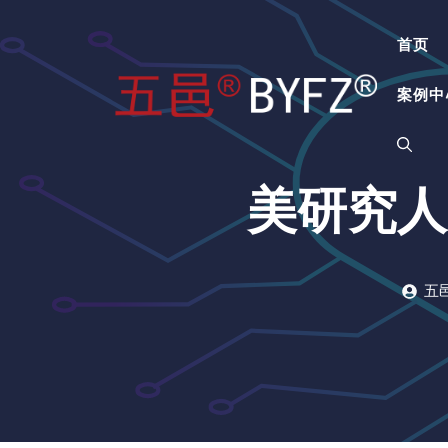
跳
至
首页
内
容
案例中
美研究人
五