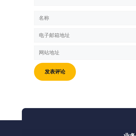
名
称
电
子
邮
网
箱
站
地
地
址
址
业务