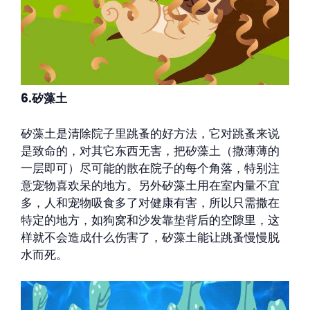
6.矽藻土
矽藻土是清除院子里跳蚤的好方法，它对跳蚤来说
是致命的，对其它东西无害，把矽藻土（撒薄薄的
一层即可）尽可能的散在院子的每个角落，特别注
意宠物喜欢呆的地方。另外矽藻土用在室内量不宜
多，人和宠物吸食多了对健康有害，所以只需撒在
特定的地方，如狗窝和沙发靠垫背后的空隙里，这
样就不会造成什么伤害了，矽藻土能让跳蚤慢慢脱
水而死。