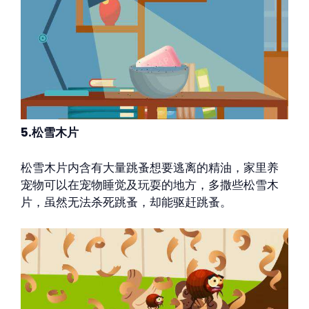
5.松雪木片
松雪木片内含有大量跳蚤想要逃离的精油，家里养
宠物可以在宠物睡觉及玩耍的地方，多撒些松雪木
片，虽然无法杀死跳蚤，却能驱赶跳蚤。