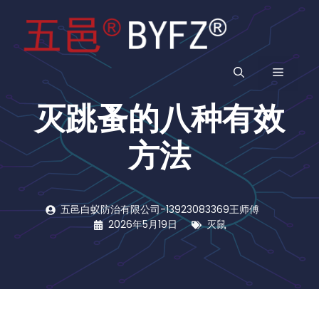
跳
至
内
容
菜
灭跳蚤的八种有效
单
方法
五邑白蚁防治有限公司-13923083369王师傅
2026年5月19日
灭鼠