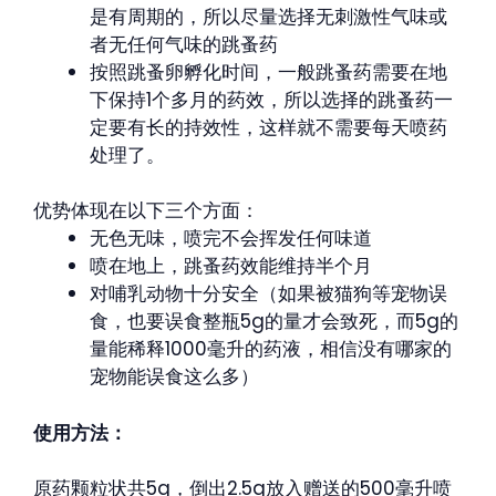
是有周期的，所以尽量选择无刺激性气味或
者无任何气味的跳蚤药
按照跳蚤卵孵化时间，一般跳蚤药需要在地
下保持1个多月的药效，所以选择的跳蚤药一
定要有长的持效性，这样就不需要每天喷药
处理了。
优势体现在以下三个方面：
无色无味，喷完不会挥发任何味道
喷在地上，跳蚤药效能维持半个月
对哺乳动物十分安全（如果被猫狗等宠物误
食，也要误食整瓶5g的量才会致死，而5g的
量能稀释1000毫升的药液，相信没有哪家的
宠物能误食这么多）
使用方法：
原药颗粒状共5g，倒出2.5g放入赠送的500毫升喷