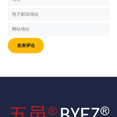
称
电
子
邮
网
箱
站
地
地
址
址