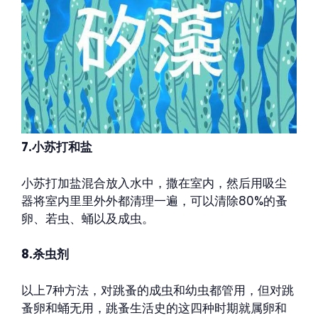
7.小苏打和盐
小苏打加盐混合放入水中，撒在室内，然后用吸尘
器将室内里里外外都清理一遍，可以清除80%的蚤
卵、若虫、蛹以及成虫。
8.杀虫剂
以上7种方法，对跳蚤的成虫和幼虫都管用，但对跳
蚤卵和蛹无用，跳蚤生活史的这四种时期就属卵和