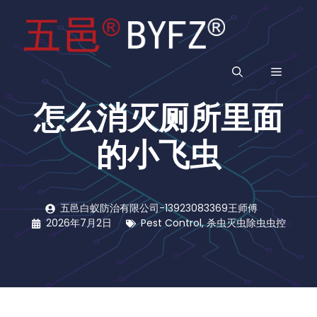
跳
至
内
容
菜
怎么消灭厕所里面
单
的小飞虫
五邑白蚁防治有限公司-13923083369王师傅
2026年7月2日
Pest Control
,
杀虫灭虫除虫虫控