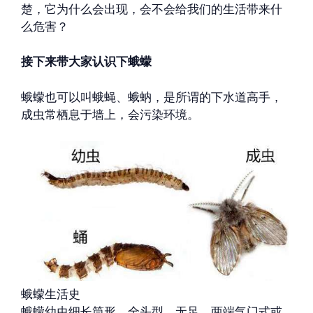
楚，它为什么会出现，会不会给我们的生活带来什
么危害？
接下来带大家认识下蛾蠓
蛾蠓也可以叫蛾蝇、蛾蚋，是所谓的下水道高手，
成虫常栖息于墙上，会污染环境。
蛾蠓生活史
蛾蠓幼虫细长筒形，全头型，无足，两端气门式或