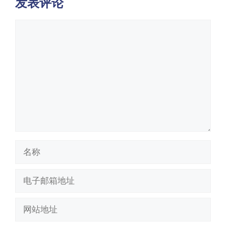
发表评论
评
论
名
称
电
子
邮
网
箱
站
地