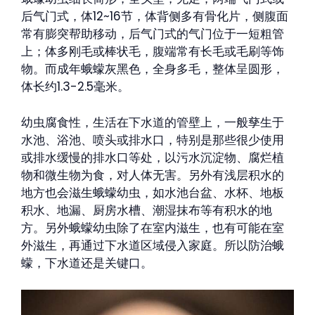
后气门式，体12~16节，体背侧多有骨化片，侧腹面
常有膨突帮助移动，后气门式的气门位于一短粗管
上；体多刚毛或棒状毛，腹端常有长毛或毛刷等饰
物。而成年蛾蠓灰黑色，全身多毛，整体呈圆形，
体长约1.3-2.5毫米。
幼虫腐食性，生活在下水道的管壁上，一般孳生于
水池、浴池、喷头或排水口，特别是那些很少使用
或排水缓慢的排水口等处，以污水沉淀物、腐烂植
物和微生物为食，对人体无害。另外有浅层积水的
地方也会滋生蛾蠓幼虫，如水池台盆、水杯、地板
积水、地漏、厨房水槽、潮湿抹布等有积水的地
方。另外蛾蠓幼虫除了在室内滋生，也有可能在室
外滋生，再通过下水道区域侵入家庭。所以防治蛾
蠓，下水道还是关键口。