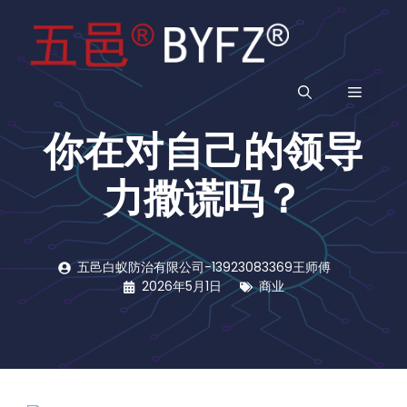
跳
至
内
容
菜
你在对自己的领导
单
力撒谎吗？
五邑白蚁防治有限公司-13923083369王师傅
2026年5月1日
商业