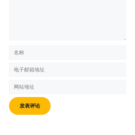
名
称
电
子
邮
网
箱
站
地
地
址
址