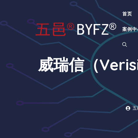
跳
至
首页
内
容
案例中
威瑞信（Veri
五