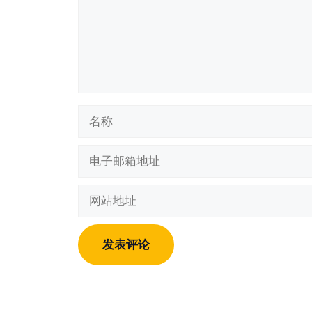
名
称
电
子
邮
网
箱
站
地
地
址
址