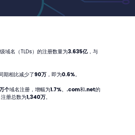
级域名（TLDs）的注册数量为
3.635亿
，与
同期相比减少了
90万
，即为
0.6%
。
0万个
域名注册，增幅为
1.7%
。
.com
和
.net
的
域名注册总数为
1,340万
。