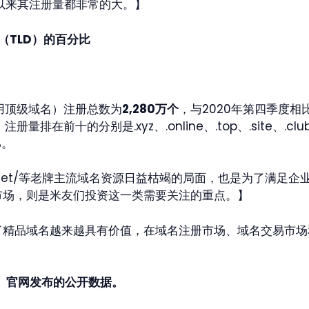
直以来其注册量都非常的大。】
（TLD）的百分比
通用顶级域名）注册总数为
2,280万个
，与2020年第四季度相
。注册量排在前十的分别是.xyz、.online、.top、.site、.club
%
。
.net/等老牌主流域名资源日益枯竭的局面，也是为了满足
市场，则是米友们投资这一类需要关注的重点。】
了精品域名越来越具有价值，在域名注册市场、域名交易市场
）
官网发布的公开数据。