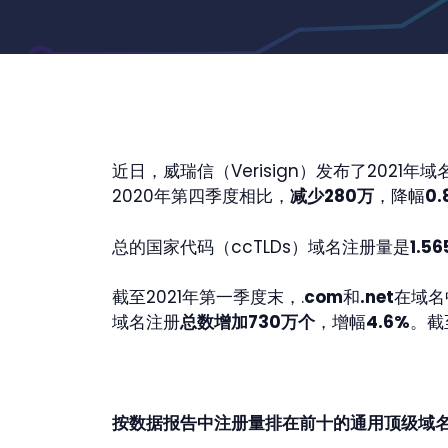
近日，威瑞信（Verisign）发布了202
2020年第四季度相比，
减少
280万
，降幅
0.
总的国家代码（ccTLDs）域名注册量是
1.5
截至2021年第一季度末，.
com
和
.net
在域名
域名注册
总数增加
730万个
，增幅
4.6%
。截
按数据报告中注册量排在前十的通用顶级域名（