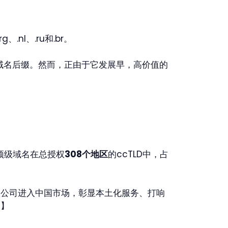
.nl、.ru和.br。
域名后缀。然而，正由于它发展早，高价值的
】
0个国别顶级域名在总授权
308个
地区
的ccTLD中，占
国公司进入中国市场，彰显本土化服务、打响
。】